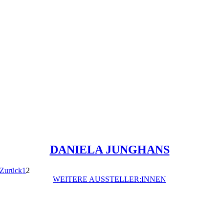
DANIELA JUNGHANS
Zurück
1
2
WEITERE AUSSTELLER:INNEN
Preisstifter