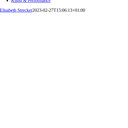
Kunst & Performance
Elisabeth Strecker
2023-02-27T15:06:13+01:00