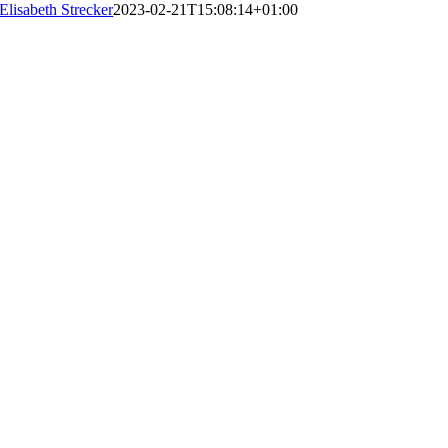
Elisabeth Strecker
2023-02-21T15:08:14+01:00