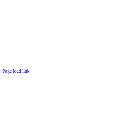
Presse
|
Kontakt
|
Impressum
|
Datenschutz
Page load link