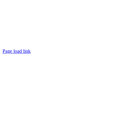
Presse
|
Kontakt
|
Impressum
|
Datenschutz
Page load link