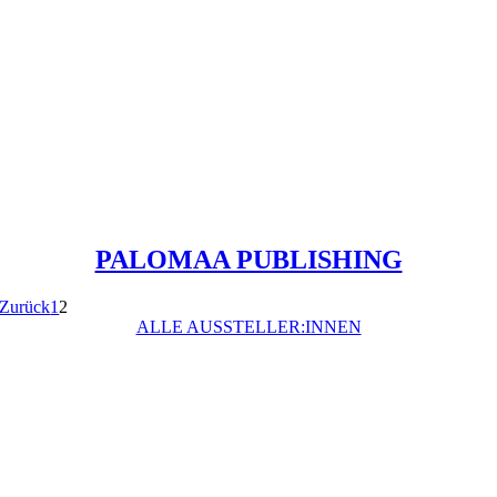
PALOMAA PUBLISHING
Zurück
1
2
ALLE AUSSTELLER:INNEN
Preisstifter