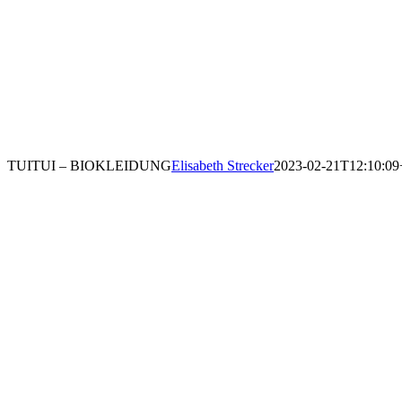
TUITUI – BIOKLEIDUNG
Elisabeth Strecker
2023-02-21T12:10:09
isstifter