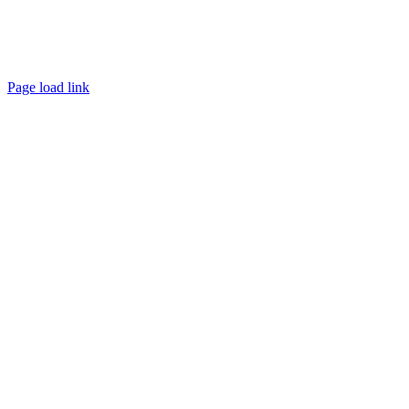
Presse
|
Kontakt
|
Impressum
|
Datenschutz
Page load link