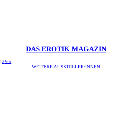
DAS EROTIK MAGAZIN
1
2
Vor
WEITERE AUSSTELLER:INNEN
Preisstifter