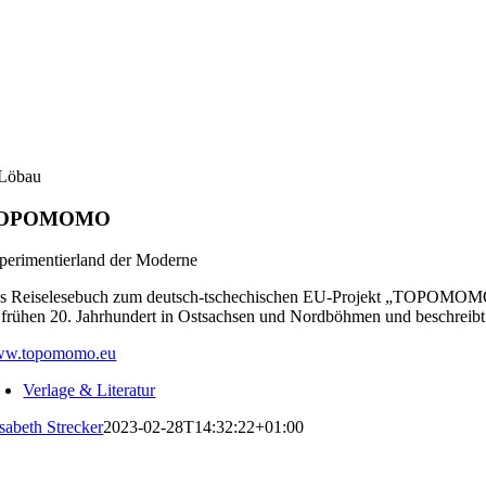
/ Löbau
OPOMOMO
perimentierland der Moderne
s Reiselesebuch zum deutsch-tschechischen EU-Projekt „TOPOMOMO –
 frühen 20. Jahrhundert in Ostsachsen und Nordböhmen und beschreibt
w.topomomo.eu
Verlage & Literatur
isabeth Strecker
2023-02-28T14:32:22+01:00