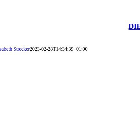
DI
isabeth Strecker
2023-02-28T14:34:39+01:00