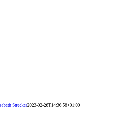
isabeth Strecker
2023-02-28T14:36:58+01:00